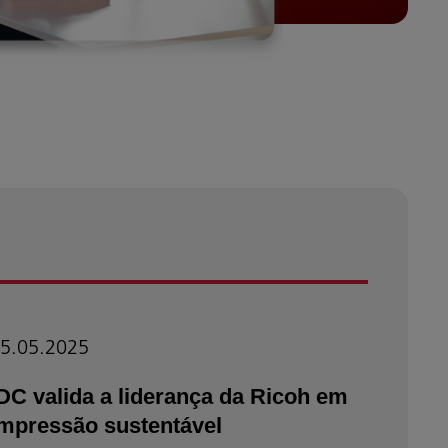
5.05.2025
23.04
DC valida a liderança da Ricoh em
A Ric
impressão sustentável
disti