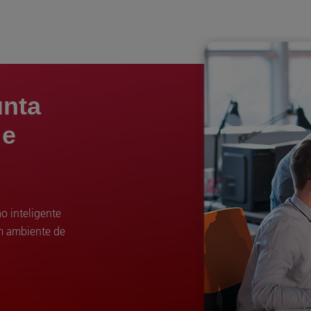
unta
 e
o inteligente
um ambiente de