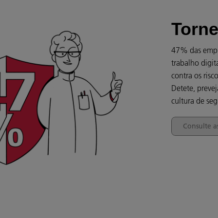
Torne
47% das empre
trabalho digit
contra os risc
Detete, preve
cultura de se
Consulte a