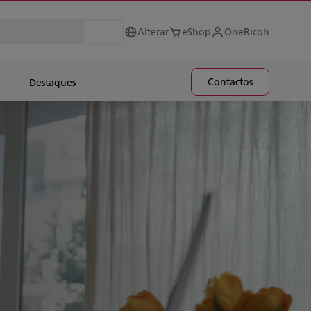
Alterar
eShop
OneRicoh
Contactos
Destaques