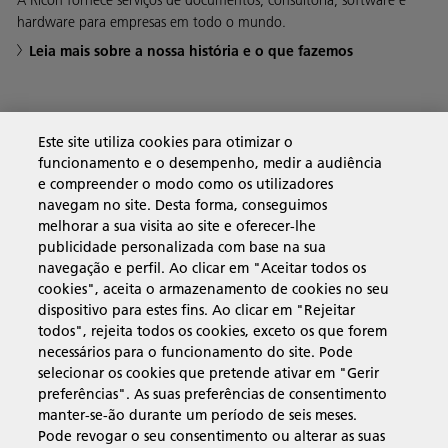
hardware para empresas em todo o mundo.
Leia mais sobre a nossa história e o que fazemos
Soluções empresariais
Este site utiliza cookies para otimizar o
funcionamento e o desempenho, medir a audiência
e compreender o modo como os utilizadores
Produtos e serviços
navegam no site. Desta forma, conseguimos
melhorar a sua visita ao site e oferecer-lhe
publicidade personalizada com base na sua
Assistência e contacto
navegação e perfil. Ao clicar em "Aceitar todos os
cookies", aceita o armazenamento de cookies no seu
dispositivo para estes fins. Ao clicar em "Rejeitar
Recursos
todos", rejeita todos os cookies, exceto os que forem
necessários para o funcionamento do site. Pode
selecionar os cookies que pretende ativar em "Gerir
preferências". As suas preferências de consentimento
manter-se-ão durante um período de seis meses.
Siga-nos
Pode revogar o seu consentimento ou alterar as suas