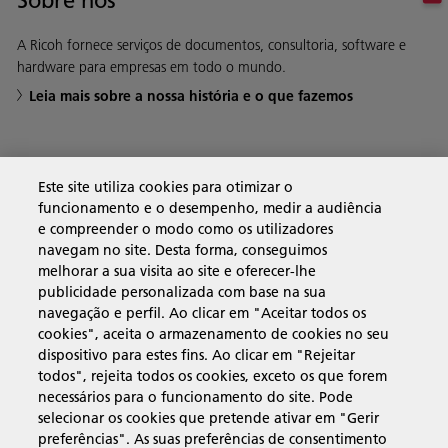
Sobre nós
A Ricoh fornece serviços de documentos, consultoria, software e
hardware para empresas em todo o mundo.
Leia mais sobre a nossa história e o que fazemos
Soluções empresariais
Este site utiliza cookies para otimizar o
funcionamento e o desempenho, medir a audiência
e compreender o modo como os utilizadores
Produtos e serviços
navegam no site. Desta forma, conseguimos
melhorar a sua visita ao site e oferecer-lhe
publicidade personalizada com base na sua
Assistência e contacto
navegação e perfil. Ao clicar em "Aceitar todos os
cookies", aceita o armazenamento de cookies no seu
dispositivo para estes fins. Ao clicar em "Rejeitar
Recursos
todos", rejeita todos os cookies, exceto os que forem
necessários para o funcionamento do site. Pode
selecionar os cookies que pretende ativar em "Gerir
preferências". As suas preferências de consentimento