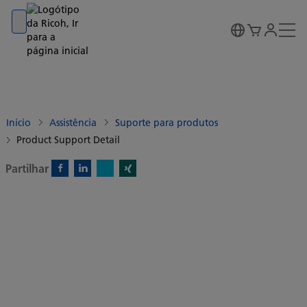
Go to banner
Go to content
Go to footer
Início
Assistência
Suporte para produtos
Product Support Detail
Partilhar
X)
Facebook)
Linkedin)
Xing)