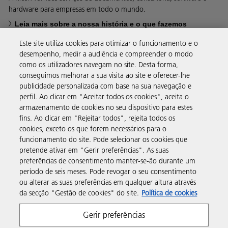
hardware para empresas em todo o mundo.
Leia mais sobre a nossa história e o que fazemos
Este site utiliza cookies para otimizar o funcionamento e o
desempenho, medir a audiência e compreender o modo
como os utilizadores navegam no site. Desta forma,
conseguimos melhorar a sua visita ao site e oferecer-lhe
Soluções empresariais
publicidade personalizada com base na sua navegação e
perfil. Ao clicar em "Aceitar todos os cookies", aceita o
armazenamento de cookies no seu dispositivo para estes
Produtos e serviços
fins. Ao clicar em "Rejeitar todos", rejeita todos os
cookies, exceto os que forem necessários para o
funcionamento do site. Pode selecionar os cookies que
Assistência e contacto
pretende ativar em "Gerir preferências". As suas
preferências de consentimento manter-se-ão durante um
período de seis meses. Pode revogar o seu consentimento
Recursos
ou alterar as suas preferências em qualquer altura através
da secção "Gestão de cookies" do site.
Política de cookies
Siga-nos
Gerir preferências