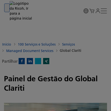
Go to banner
Go to content
Go to footer
Início
100 Serviços e Soluções
Serviços
Global Clariti
Managed Document Services
Partilhar
X)
Facebook)
Linkedin)
Xing)
Painel de Gestão do Global
Clariti