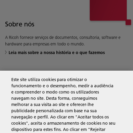
Sobre nós
A Ricoh fornece serviços de documentos, consultoria, software e
hardware para empresas em todo o mundo.
Leia mais sobre a nossa história e o que fazemos
Soluções empresariais
Este site utiliza cookies para otimizar o
funcionamento e o desempenho, medir a audiência
e compreender o modo como os utilizadores
Produtos e serviços
navegam no site. Desta forma, conseguimos
melhorar a sua visita ao site e oferecer-lhe
publicidade personalizada com base na sua
Assistência e contacto
navegação e perfil. Ao clicar em "Aceitar todos os
cookies", aceita o armazenamento de cookies no seu
dispositivo para estes fins. Ao clicar em "Rejeitar