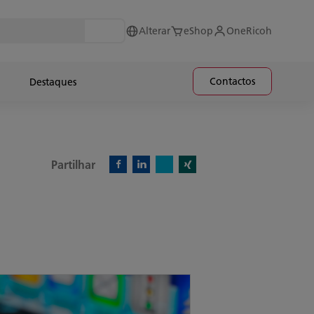
Alterar
eShop
OneRicoh
Contactos
Destaques
Partilhar
X)
Facebook)
Linkedin)
Xing)