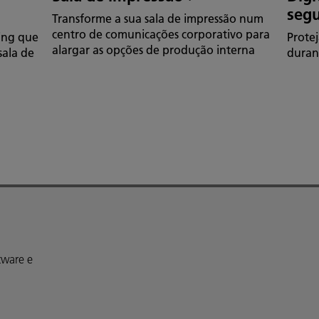
seg
Transforme a sua sala de impressão num
centro de comunicações corporativo para
ing que
Protej
alargar as opções de produção interna
sala de
durant
tware e