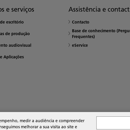
s e serviços
Assistência e contac
de escritório
Contacto
Base de conhecimento (Pergu
ras de produção
Frequentes)
nto audiovisual
eService
e Aplicações
desempenho, medir a audiência e compreender
seguimos melhorar a sua visita ao site e