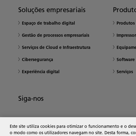
Soluções empresariais
Produto
Espaço de trabalho digital
Produtos 
Gestão de processos empresariais
Impresso
Serviços de Cloud e Infraestrutura
Equipame
Cibersegurança
Software 
Experiência digital
Serviços
Siga-nos
Este site utiliza cookies para otimizar o funcionamento e o 
o modo como os utilizadores navegam no site. Desta forma, con