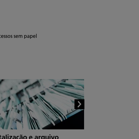
cessos sem papel
talização e arquivo
Impressão como