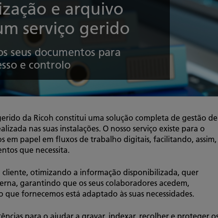
lização e arquivo
m serviço gerido
 os seus documentos para
sso e controlo
 gerido da Ricoh constitui uma solução completa de gestão de
alizada nas suas instalações. O nosso serviço existe para o
s em papel em fluxos de trabalho digitais, facilitando, assim,
entos que necessita.
cliente, otimizando a informação disponibilizada, quer
terna, garantindo que os seus colaboradores acedem,
ço que fornecemos está adaptado às suas necessidades.
ncias para o ajudar a gravar, indexar, recolher e proteger o