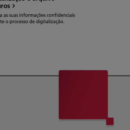
uros
gerido
a as suas informações confidenciais
Uma gama completa d
e o processo de digitalização.
impressão rápidos e d
disponíveis nas suas p