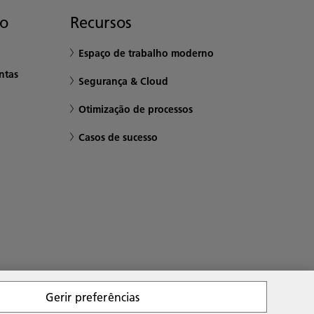
to
Recursos
Espaço de trabalho moderno
ntas
Segurança & Cloud
Otimização de processos
Casos de sucesso
Gerir preferências