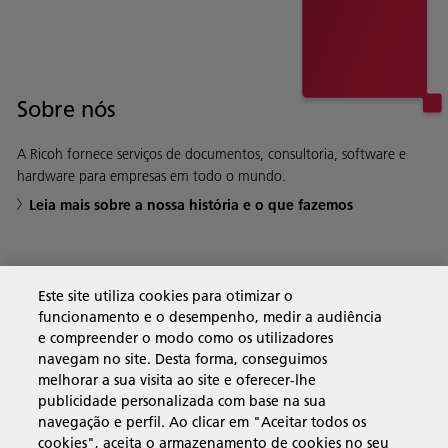
Sobre nós
A Ricoh fornece serviços de documentos, consultoria, software e
hardware para empresas em todo o mundo.
Leia mais sobre a nossa história e o que fazemos
Soluções empresariais
Este site utiliza cookies para otimizar o
funcionamento e o desempenho, medir a audiência
e compreender o modo como os utilizadores
Produtos e serviços
navegam no site. Desta forma, conseguimos
melhorar a sua visita ao site e oferecer-lhe
publicidade personalizada com base na sua
Assistência e contacto
navegação e perfil. Ao clicar em "Aceitar todos os
cookies", aceita o armazenamento de cookies no seu