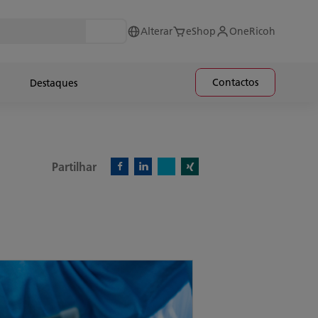
Alterar
eShop
OneRicoh
Contactos
Destaques
Partilhar
X)
Facebook)
Linkedin)
Xing)