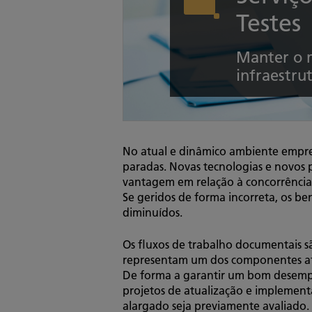
Testes
Manter o 
infraestru
No atual e dinâmico ambiente empres
paradas. Novas tecnologias e novos
vantagem em relação à concorrência
Se geridos de forma incorreta, os b
diminuídos.
Os fluxos de trabalho documentais sã
representam um dos componentes afe
De forma a garantir um bom desemp
projetos de atualização e implemen
alargado seja previamente avaliado.