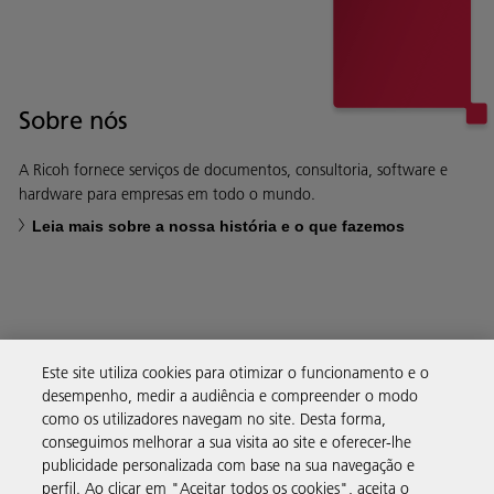
Sobre nós
A Ricoh fornece serviços de documentos, consultoria, software e
hardware para empresas em todo o mundo.
Leia mais sobre a nossa história e o que fazemos
Soluções empresariais
Este site utiliza cookies para otimizar o funcionamento e o
desempenho, medir a audiência e compreender o modo
como os utilizadores navegam no site. Desta forma,
Produtos e serviços
conseguimos melhorar a sua visita ao site e oferecer-lhe
publicidade personalizada com base na sua navegação e
perfil. Ao clicar em "Aceitar todos os cookies", aceita o