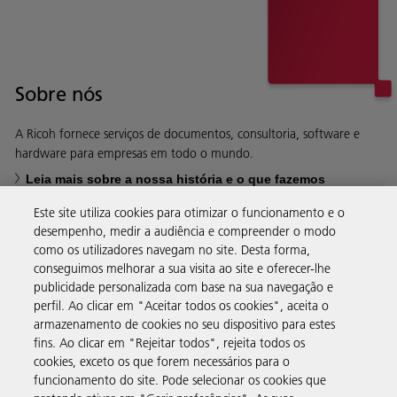
Sobre nós
A Ricoh fornece serviços de documentos, consultoria, software e
hardware para empresas em todo o mundo.
Leia mais sobre a nossa história e o que fazemos
Este site utiliza cookies para otimizar o funcionamento e o
desempenho, medir a audiência e compreender o modo
como os utilizadores navegam no site. Desta forma,
conseguimos melhorar a sua visita ao site e oferecer-lhe
Soluções empresariais
publicidade personalizada com base na sua navegação e
perfil. Ao clicar em "Aceitar todos os cookies", aceita o
armazenamento de cookies no seu dispositivo para estes
Produtos e serviços
fins. Ao clicar em "Rejeitar todos", rejeita todos os
cookies, exceto os que forem necessários para o
funcionamento do site. Pode selecionar os cookies que
Assistência e contacto