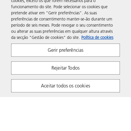
cookies, exceto os que forem necessários para o
funcionamento do site. Pode selecionar os cookies que
Assistência e contacto
pretende ativar em "Gerir preferências". As suas
preferências de consentimento manter-se-ão durante um
período de seis meses. Pode revogar o seu consentimento
Recursos
ou alterar as suas preferências em qualquer altura através
da secção "Gestão de cookies" do site.
Política de cookies
Siga-nos
Gerir preferências
Rejeitar Todos
Aceitar todos os cookies
Declaração de Privacidade
Termos e Condições
Política de cookies
Livro de Reclamações
Canal de denúncias
Copyright 2026 Ricoh. Todos os direitos reservados.