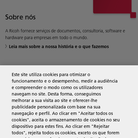
Sobre nós
A Ricoh fornece serviços de documentos, consultoria, software e
hardware para empresas em todo o mundo.
Leia mais sobre a nossa história e o que fazemos
Soluções empresariais
Este site utiliza cookies para otimizar o
funcionamento e o desempenho, medir a audiência
e compreender o modo como os utilizadores
Produtos e serviços
navegam no site. Desta forma, conseguimos
melhorar a sua visita ao site e oferecer-lhe
publicidade personalizada com base na sua
Assistência e contacto
navegação e perfil. Ao clicar em "Aceitar todos os
cookies", aceita o armazenamento de cookies no seu
dispositivo para estes fins. Ao clicar em "Rejeitar
Recursos
todos", rejeita todos os cookies, exceto os que forem