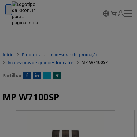
Go to banner
Go to content
Go to footer
Início
Produtos
Impressoras de produção
MP W7100SP
Impressoras de grandes formatos
Partilhar
X)
Facebook)
Linkedin)
Xing)
MP W7100SP