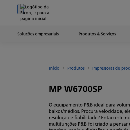
Go to banner
Go to content
Go to footer
Soluções empresariais
Produtos & Serviços
Início
Produtos
Impressoras de pro
MP W6700SP
O equipamento P&B ideal para volum
baixos/médios. Procura velocidade, e
resolução e fiabilidade? Então este n
multifunções P&B foi criado a pensar 