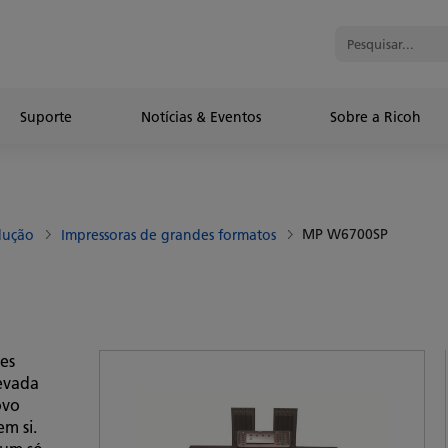
Suporte
Notícias & Eventos
Sobre a Ricoh
MP W6700SP
dução
Impressoras de grandes formatos
es
levada
ovo
em si.