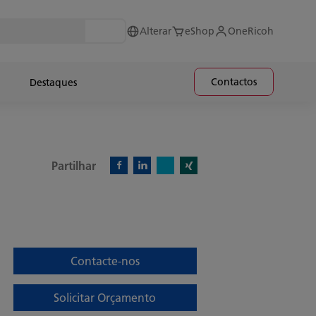
Alterar
eShop
OneRicoh
Contactos
Destaques
Partilhar
X)
Facebook)
Linkedin)
Xing)
Contacte-nos
Solicitar Orçamento