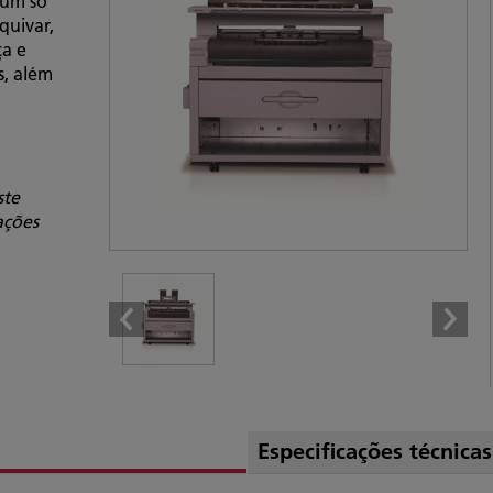
 um só
quivar,
a e
, além
ste
ações
Especificações técnicas