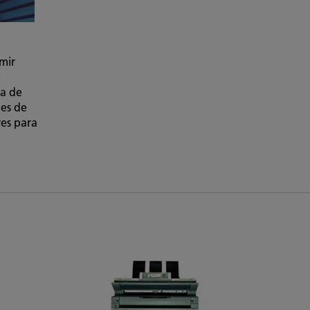
mir
e
a de
es de
res para