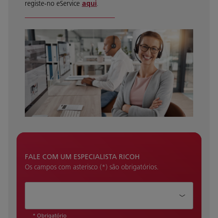
registe-no eService
aqui
.
FALE COM UM ESPECIALISTA RICOH
Os campos com asterisco (*) são obrigatórios.
Como podemos ajudar?*
* Obrigatório